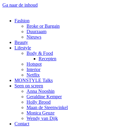
Ga naar de inhoud
Fashion
Broke or Bargain
Duurzaam
Nieuws
Beauty
Lifestyle
Body & Food
Recepten
Hotspot
Interior
Netflix
MONSTYLE Talks
Seen on screen
Anna Nooshin
Geraldine Kemper
Holly Brood
Maan de Steenwinkel
Monica Geuze
Wendy van Dijk
Contact