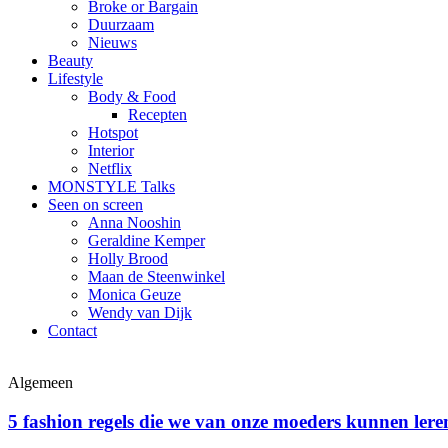
Broke or Bargain
Duurzaam
Nieuws
Beauty
Lifestyle
Body & Food
Recepten
Hotspot
Interior
Netflix
MONSTYLE Talks
Seen on screen
Anna Nooshin
Geraldine Kemper
Holly Brood
Maan de Steenwinkel
Monica Geuze
Wendy van Dijk
Contact
Algemeen
5 fashion regels die we van onze moeders kunnen lere