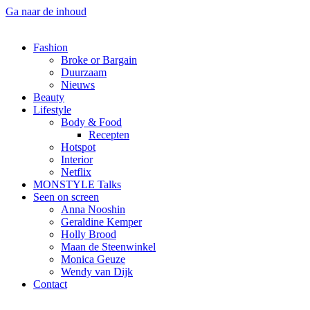
Ga naar de inhoud
Fashion
Broke or Bargain
Duurzaam
Nieuws
Beauty
Lifestyle
Body & Food
Recepten
Hotspot
Interior
Netflix
MONSTYLE Talks
Seen on screen
Anna Nooshin
Geraldine Kemper
Holly Brood
Maan de Steenwinkel
Monica Geuze
Wendy van Dijk
Contact