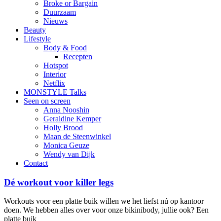
Broke or Bargain
Duurzaam
Nieuws
Beauty
Lifestyle
Body & Food
Recepten
Hotspot
Interior
Netflix
MONSTYLE Talks
Seen on screen
Anna Nooshin
Geraldine Kemper
Holly Brood
Maan de Steenwinkel
Monica Geuze
Wendy van Dijk
Contact
Dé workout voor killer legs
Workouts voor een platte buik willen we het liefst nú op kantoor
doen. We hebben alles over voor onze bikinibody, jullie ook? Een
platte buik