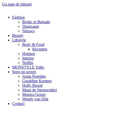
Ga naar de inhoud
Fashion
Broke or Bargain
Duurzaam
Nieuws
Beauty
Lifestyle
Body & Food
Recepten
Hotspot
Interior
Netflix
MONSTYLE Talks
Seen on screen
Anna Nooshin
Geraldine Kemper
Holly Brood
Maan de Steenwinkel
Monica Geuze
Wendy van Dijk
Contact