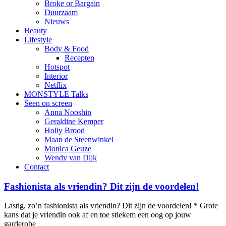
Broke or Bargain
Duurzaam
Nieuws
Beauty
Lifestyle
Body & Food
Recepten
Hotspot
Interior
Netflix
MONSTYLE Talks
Seen on screen
Anna Nooshin
Geraldine Kemper
Holly Brood
Maan de Steenwinkel
Monica Geuze
Wendy van Dijk
Contact
Fashionista als vriendin? Dit zijn de voordelen!
Lastig, zo’n fashionista als vriendin? Dit zijn de voordelen! * Grote
kans dat je vriendin ook af en toe stiekem een oog op jouw
garderobe