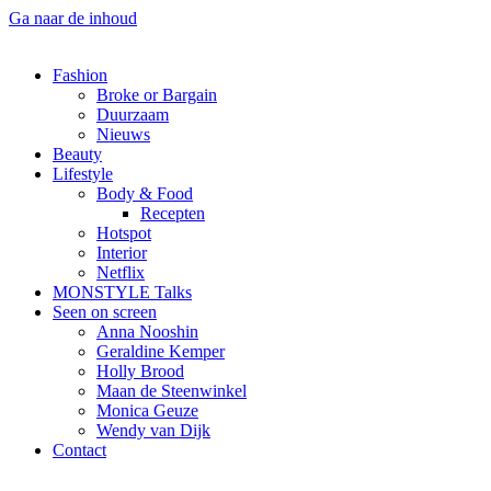
Ga naar de inhoud
Fashion
Broke or Bargain
Duurzaam
Nieuws
Beauty
Lifestyle
Body & Food
Recepten
Hotspot
Interior
Netflix
MONSTYLE Talks
Seen on screen
Anna Nooshin
Geraldine Kemper
Holly Brood
Maan de Steenwinkel
Monica Geuze
Wendy van Dijk
Contact