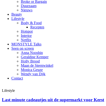
Broke or Bargain
Duurzaam
Nieuws
Beauty
Lifestyle
Body & Food
Recepten
Hotspot
Interior
Netflix
MONSTYLE Talks
Seen on screen
Anna Nooshin
Geraldine Kemper
Holly Brood
Maan de Steenwinkel
Monica Geuze
Wendy van Dijk
Contact
Lifestyle
Last minute cadeautjes uit de supermarkt voor Kerst