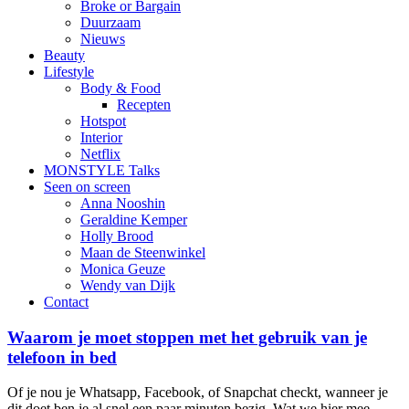
Broke or Bargain
Duurzaam
Nieuws
Beauty
Lifestyle
Body & Food
Recepten
Hotspot
Interior
Netflix
MONSTYLE Talks
Seen on screen
Anna Nooshin
Geraldine Kemper
Holly Brood
Maan de Steenwinkel
Monica Geuze
Wendy van Dijk
Contact
Waarom je moet stoppen met het gebruik van je
telefoon in bed
Of je nou je Whatsapp, Facebook, of Snapchat checkt, wanneer je
dit doet ben je al snel een paar minuten bezig. Wat we hier mee