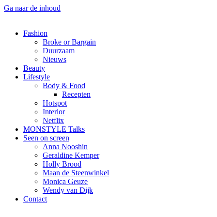
Ga naar de inhoud
Fashion
Broke or Bargain
Duurzaam
Nieuws
Beauty
Lifestyle
Body & Food
Recepten
Hotspot
Interior
Netflix
MONSTYLE Talks
Seen on screen
Anna Nooshin
Geraldine Kemper
Holly Brood
Maan de Steenwinkel
Monica Geuze
Wendy van Dijk
Contact