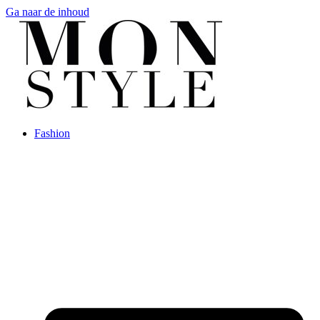
Ga naar de inhoud
Fashion