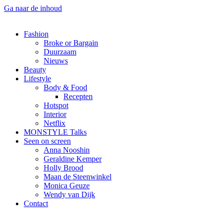
Ga naar de inhoud
Fashion
Broke or Bargain
Duurzaam
Nieuws
Beauty
Lifestyle
Body & Food
Recepten
Hotspot
Interior
Netflix
MONSTYLE Talks
Seen on screen
Anna Nooshin
Geraldine Kemper
Holly Brood
Maan de Steenwinkel
Monica Geuze
Wendy van Dijk
Contact