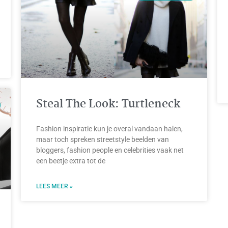
Steal The Look: Turtleneck
Fashion inspiratie kun je overal vandaan halen,
maar toch spreken streetstyle beelden van
bloggers, fashion people en celebrities vaak net
een beetje extra tot de
LEES MEER »