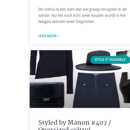
De coltrui is een item dat we graag terugzien in de
winter. Nu het toch echt weer kouder wordt is het
laagjes seizoen weer begonnen.
LEES MEER »
STYLE IT YOURSELF
Styled by Manon #407 /