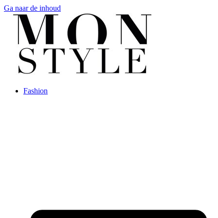
Ga naar de inhoud
Fashion