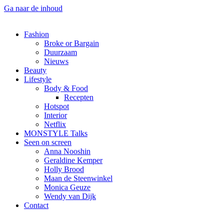
Ga naar de inhoud
Fashion
Broke or Bargain
Duurzaam
Nieuws
Beauty
Lifestyle
Body & Food
Recepten
Hotspot
Interior
Netflix
MONSTYLE Talks
Seen on screen
Anna Nooshin
Geraldine Kemper
Holly Brood
Maan de Steenwinkel
Monica Geuze
Wendy van Dijk
Contact