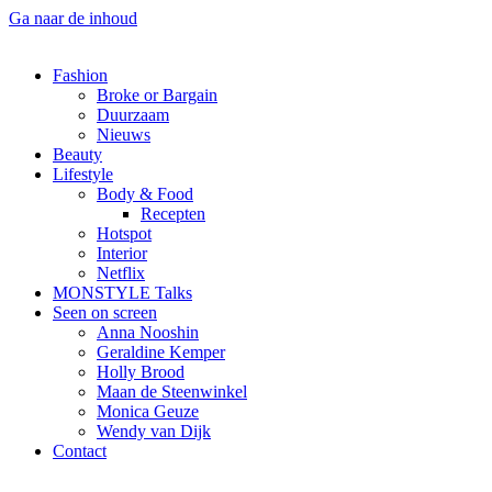
Ga naar de inhoud
Fashion
Broke or Bargain
Duurzaam
Nieuws
Beauty
Lifestyle
Body & Food
Recepten
Hotspot
Interior
Netflix
MONSTYLE Talks
Seen on screen
Anna Nooshin
Geraldine Kemper
Holly Brood
Maan de Steenwinkel
Monica Geuze
Wendy van Dijk
Contact