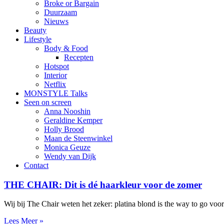
Broke or Bargain
Duurzaam
Nieuws
Beauty
Lifestyle
Body & Food
Recepten
Hotspot
Interior
Netflix
MONSTYLE Talks
Seen on screen
Anna Nooshin
Geraldine Kemper
Holly Brood
Maan de Steenwinkel
Monica Geuze
Wendy van Dijk
Contact
THE CHAIR: Dit is dé haarkleur voor de zomer
Wij bij The Chair weten het zeker: platina blond is the way to go voo
Lees Meer »