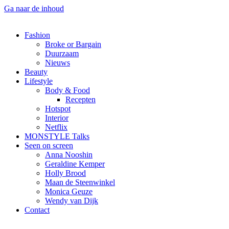
Ga naar de inhoud
Fashion
Broke or Bargain
Duurzaam
Nieuws
Beauty
Lifestyle
Body & Food
Recepten
Hotspot
Interior
Netflix
MONSTYLE Talks
Seen on screen
Anna Nooshin
Geraldine Kemper
Holly Brood
Maan de Steenwinkel
Monica Geuze
Wendy van Dijk
Contact