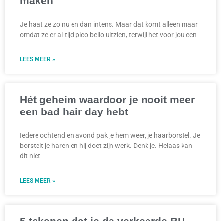
maken
Je haat ze zo nu en dan intens. Maar dat komt alleen maar
omdat ze er al-tijd pico bello uitzien, terwijl het voor jou een
LEES MEER »
Hét geheim waardoor je nooit meer
een bad hair day hebt
Iedere ochtend en avond pak je hem weer, je haarborstel. Je
borstelt je haren en hij doet zijn werk. Denk je. Helaas kan
dit niet
LEES MEER »
5 tekenen dat je de verkeerde BH