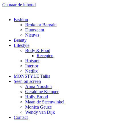
Ga naar de inhoud
Fashion
Broke or Bargain
Duurzaam
Nieuws
Beauty
Lifestyle
Body & Food
Recepten
Hotspot
Interior
Netflix
MONSTYLE Talks
Seen on screen
Anna Nooshin
Geraldine Kemper
Holly Brood
Maan de Steenwinkel
Monica Geuze
Wendy van Dijk
Contact