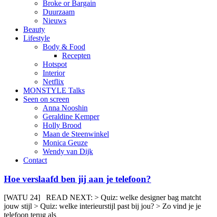
Broke or Bargain
Duurzaam
Nieuws
Beauty
Lifestyle
Body & Food
Recepten
Hotspot
Interior
Netflix
MONSTYLE Talks
Seen on screen
Anna Nooshin
Geraldine Kemper
Holly Brood
Maan de Steenwinkel
Monica Geuze
Wendy van Dijk
Contact
Hoe verslaafd ben jij aan je telefoon?
[WATU 24] READ NEXT: > Quiz: welke designer bag matcht
jouw stijl > Quiz: welke interieurstijl past bij jou? > Zo vind je je
telefoon terug als