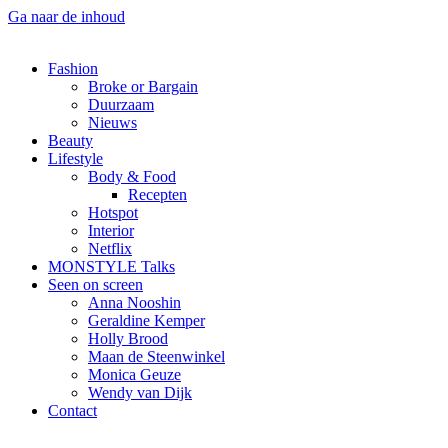
Ga naar de inhoud
Fashion
Broke or Bargain
Duurzaam
Nieuws
Beauty
Lifestyle
Body & Food
Recepten
Hotspot
Interior
Netflix
MONSTYLE Talks
Seen on screen
Anna Nooshin
Geraldine Kemper
Holly Brood
Maan de Steenwinkel
Monica Geuze
Wendy van Dijk
Contact