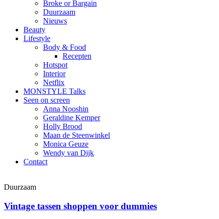
Broke or Bargain
Duurzaam
Nieuws
Beauty
Lifestyle
Body & Food
Recepten
Hotspot
Interior
Netflix
MONSTYLE Talks
Seen on screen
Anna Nooshin
Geraldine Kemper
Holly Brood
Maan de Steenwinkel
Monica Geuze
Wendy van Dijk
Contact
Duurzaam
Vintage tassen shoppen voor dummies