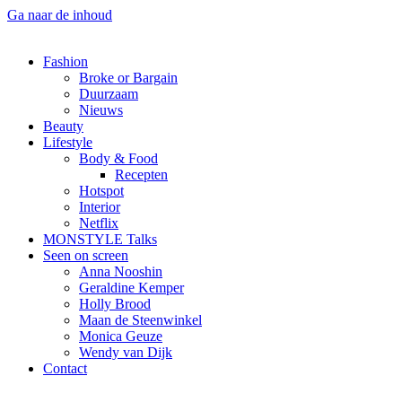
Ga naar de inhoud
Fashion
Broke or Bargain
Duurzaam
Nieuws
Beauty
Lifestyle
Body & Food
Recepten
Hotspot
Interior
Netflix
MONSTYLE Talks
Seen on screen
Anna Nooshin
Geraldine Kemper
Holly Brood
Maan de Steenwinkel
Monica Geuze
Wendy van Dijk
Contact