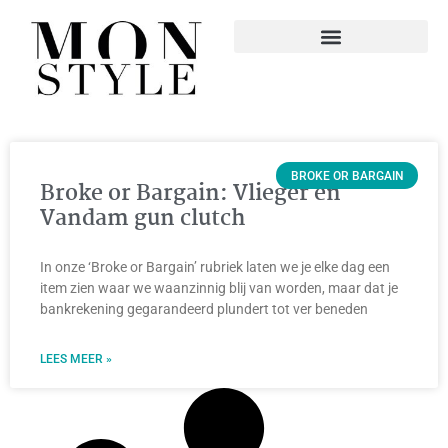
BROKE OR BARGAIN
Broke or Bargain: Vlieger en
Vandam gun clutch
In onze ‘Broke or Bargain’ rubriek laten we je elke dag een
item zien waar we waanzinnig blij van worden, maar dat je
bankrekening gegarandeerd plundert tot ver beneden
LEES MEER »