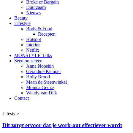
Broke or Bargain
Duurzaam
Nieuws
Beauty
Lifestyle
Body & Food
Recepten
Hotspot
Interior
Netflix
MONSTYLE Talks
Seen on screen
Anna Nooshin
Geraldine Kemper
Holly Brood
Maan de Steenwinkel
Monica Geuze
Wendy van Dijk
Contact
Lifestyle
Dit zorgt ervoor dat je work-out effectiever wordt