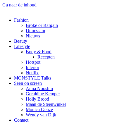
Ga naar de inhoud
Fashion
Broke or Bargain
Duurzaam
Nieuws
Beauty
Lifestyle
Body & Food
Recepten
Hotspot
Interior
Netflix
MONSTYLE Talks
Seen on screen
Anna Nooshin
Geraldine Kemper
Holly Brood
Maan de Steenwinkel
Monica Geuze
Wendy van Dijk
Contact