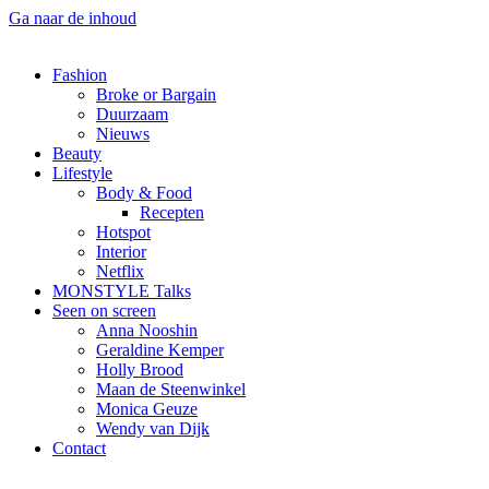
Ga naar de inhoud
Fashion
Broke or Bargain
Duurzaam
Nieuws
Beauty
Lifestyle
Body & Food
Recepten
Hotspot
Interior
Netflix
MONSTYLE Talks
Seen on screen
Anna Nooshin
Geraldine Kemper
Holly Brood
Maan de Steenwinkel
Monica Geuze
Wendy van Dijk
Contact