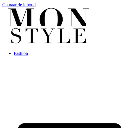
Ga naar de inhoud
Fashion