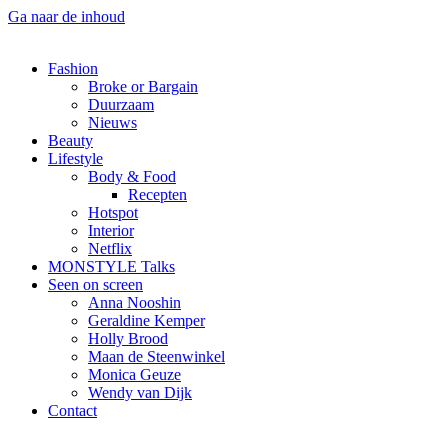
Ga naar de inhoud
Fashion
Broke or Bargain
Duurzaam
Nieuws
Beauty
Lifestyle
Body & Food
Recepten
Hotspot
Interior
Netflix
MONSTYLE Talks
Seen on screen
Anna Nooshin
Geraldine Kemper
Holly Brood
Maan de Steenwinkel
Monica Geuze
Wendy van Dijk
Contact