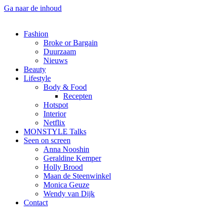
Ga naar de inhoud
Fashion
Broke or Bargain
Duurzaam
Nieuws
Beauty
Lifestyle
Body & Food
Recepten
Hotspot
Interior
Netflix
MONSTYLE Talks
Seen on screen
Anna Nooshin
Geraldine Kemper
Holly Brood
Maan de Steenwinkel
Monica Geuze
Wendy van Dijk
Contact