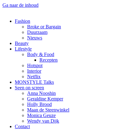
Ga naar de inhoud
Fashion
Broke or Bargain
Duurzaam
Nieuws
Beauty
Lifestyle
Body & Food
Recepten
Hotspot
Interior
Netflix
MONSTYLE Talks
Seen on screen
Anna Nooshin
Geraldine Kemper
Holly Brood
Maan de Steenwinkel
Monica Geuze
Wendy van Dijk
Contact