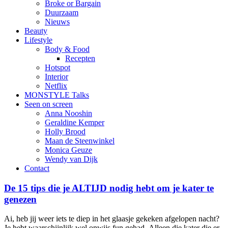
Broke or Bargain
Duurzaam
Nieuws
Beauty
Lifestyle
Body & Food
Recepten
Hotspot
Interior
Netflix
MONSTYLE Talks
Seen on screen
Anna Nooshin
Geraldine Kemper
Holly Brood
Maan de Steenwinkel
Monica Geuze
Wendy van Dijk
Contact
De 15 tips die je ALTIJD nodig hebt om je kater te
genezen
Ai, heb jij weer iets te diep in het glaasje gekeken afgelopen nacht?
Je hebt waarschijnlijk wel onwijs fun gehad. Alleen die kater die er