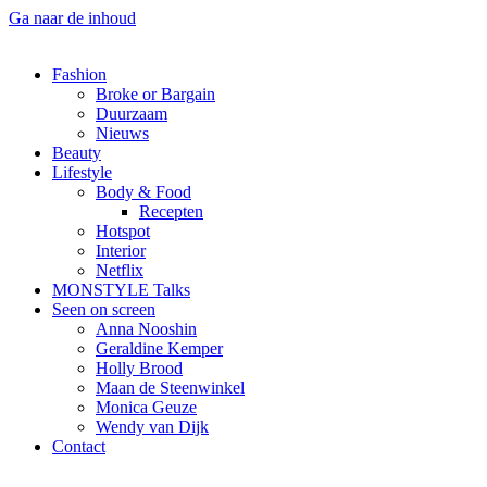
Ga naar de inhoud
Fashion
Broke or Bargain
Duurzaam
Nieuws
Beauty
Lifestyle
Body & Food
Recepten
Hotspot
Interior
Netflix
MONSTYLE Talks
Seen on screen
Anna Nooshin
Geraldine Kemper
Holly Brood
Maan de Steenwinkel
Monica Geuze
Wendy van Dijk
Contact