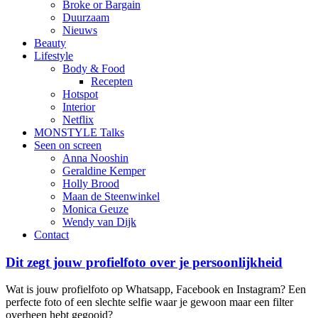
Broke or Bargain
Duurzaam
Nieuws
Beauty
Lifestyle
Body & Food
Recepten
Hotspot
Interior
Netflix
MONSTYLE Talks
Seen on screen
Anna Nooshin
Geraldine Kemper
Holly Brood
Maan de Steenwinkel
Monica Geuze
Wendy van Dijk
Contact
Dit zegt jouw profielfoto over je persoonlijkheid
Wat is jouw profielfoto op Whatsapp, Facebook en Instagram? Een
perfecte foto of een slechte selfie waar je gewoon maar een filter
overheen hebt gegooid?