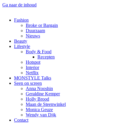
Ga naar de inhoud
Fashion
Broke or Bargain
Duurzaam
Nieuws
Beauty
Lifestyle
Body & Food
Recepten
Hotspot
Interior
Netflix
MONSTYLE Talks
Seen on screen
Anna Nooshin
Geraldine Kemper
Holly Brood
Maan de Steenwinkel
Monica Geuze
Wendy van Dijk
Contact