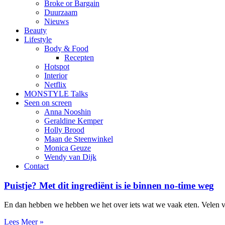
Broke or Bargain
Duurzaam
Nieuws
Beauty
Lifestyle
Body & Food
Recepten
Hotspot
Interior
Netflix
MONSTYLE Talks
Seen on screen
Anna Nooshin
Geraldine Kemper
Holly Brood
Maan de Steenwinkel
Monica Geuze
Wendy van Dijk
Contact
Puistje? Met dit ingrediënt is ie binnen no-time weg
En dan hebben we hebben we het over iets wat we vaak eten. Velen v
Lees Meer »