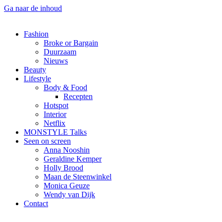
Ga naar de inhoud
Fashion
Broke or Bargain
Duurzaam
Nieuws
Beauty
Lifestyle
Body & Food
Recepten
Hotspot
Interior
Netflix
MONSTYLE Talks
Seen on screen
Anna Nooshin
Geraldine Kemper
Holly Brood
Maan de Steenwinkel
Monica Geuze
Wendy van Dijk
Contact