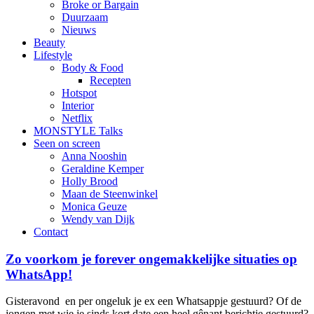
Broke or Bargain
Duurzaam
Nieuws
Beauty
Lifestyle
Body & Food
Recepten
Hotspot
Interior
Netflix
MONSTYLE Talks
Seen on screen
Anna Nooshin
Geraldine Kemper
Holly Brood
Maan de Steenwinkel
Monica Geuze
Wendy van Dijk
Contact
Zo voorkom je forever ongemakkelijke situaties op
WhatsApp!
Gisteravond en per ongeluk je ex een Whatsappje gestuurd? Of de
jongen met wie je sinds kort date een heel gênant berichtje gestuurd?