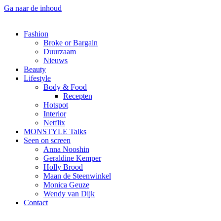
Ga naar de inhoud
Fashion
Broke or Bargain
Duurzaam
Nieuws
Beauty
Lifestyle
Body & Food
Recepten
Hotspot
Interior
Netflix
MONSTYLE Talks
Seen on screen
Anna Nooshin
Geraldine Kemper
Holly Brood
Maan de Steenwinkel
Monica Geuze
Wendy van Dijk
Contact