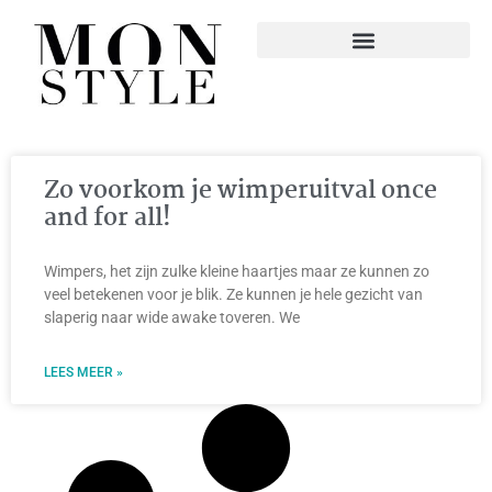
Zo voorkom je wimperuitval once
and for all!
Wimpers, het zijn zulke kleine haartjes maar ze kunnen zo
veel betekenen voor je blik. Ze kunnen je hele gezicht van
slaperig naar wide awake toveren. We
LEES MEER »