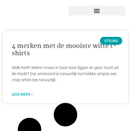
STYLING
4 merken met de mooiste witte t-
shirts
Welk heeft iedere vrouw in haar kast liggen en gaat nooit uit
de mode? Dat antwoord is natuurlijk hartstikke simpel, een
crisp white tee natuurlijk.
LEES MEER »