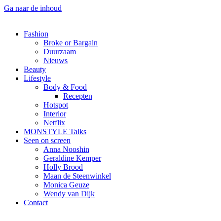
Ga naar de inhoud
Fashion
Broke or Bargain
Duurzaam
Nieuws
Beauty
Lifestyle
Body & Food
Recepten
Hotspot
Interior
Netflix
MONSTYLE Talks
Seen on screen
Anna Nooshin
Geraldine Kemper
Holly Brood
Maan de Steenwinkel
Monica Geuze
Wendy van Dijk
Contact