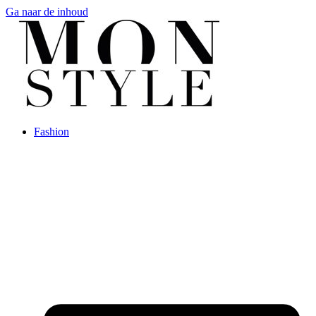
Ga naar de inhoud
Fashion