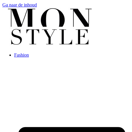
Ga naar de inhoud
Fashion