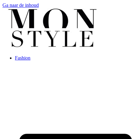
Ga naar de inhoud
Fashion