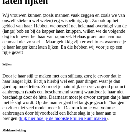
laten lijken
Wij vrouwen kunnen (zoals mannen vaak zeggen en zoals we van
onszelf stiekem wel weten) erg wispelturig zijn. Zo ook op het
gebied van haar. Hebben we onszelf net helemaal overtuigd van de
(lange) bob en bij de kapper laten knippen, willen we de volgende
dag toch liever het haar van rapunzel. Helaas groeit ons haar nou
eenmaal niet zo snel… Maar gelukkig zijn er wel trucs waarmee je
je haar langer kunt laten lijken. En die hebben wij voor je op een
rijtje gezet!
Stijlen
Door je haar stijl te maken met een stijltang zorg je ervoor dat je
haar langer lijkt. Er zijn hierbij wel een paar dingen waar je dan
goed op moet letten. Zo moet je natuurlijk een verzorgend product
aanbrengen (zoals een beschermend serum) waardoor je haar niet
beschadigt door de hitte. Daarnaast moet je ervoor zorgen dat je haar
niet tè stijl wordt. Op die manier gaat het langs je gezicht “hangen”
en zit er niet veel model meer in. Daarom kun je wat volume
aanbrengen door bijvoorbeeld een lichte slag in je haar aan te
brengen (
kijk hier hoe je de mooiste krullen kunt maken
).
Middenscheiding