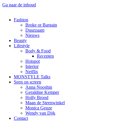
Ga naar de inhoud
Fashion
Broke or Bargain
Duurzaam
Nieuws
Beauty
Lifestyle
Body & Food
Recepten
Hotspot
Interior
Netflix
MONSTYLE Talks
Seen on screen
Anna Nooshin
Geraldine Kemper
Holly Brood
Maan de Steenwinkel
Monica Geuze
Wendy van Dijk
Contact