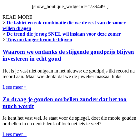
[show_boutique_widget id=”739449″]
READ MORE
>
De t-shirt en rok combinatie die we de rest van de zomer
willen dragen
>
De trend die je nog SNEL wil inslaan voor deze zomer
>
Tips om langer bruin te blijven
Waarom we ondanks de stijgende goudprijs blijven
investeren in echt goud
Het is je vast niet ontgaan in het nieuws: de goudprijs tikt record na
record aan. Maar wie denkt dat we de juwelier massaal links
Lees meer »
Zo draag je gouden oorbellen zonder dat het too
much wordt
Je kent het vast wel. Je staat voor de spiegel, doet die mooie gouden
oorbellen in en denkt: leuk of toch net iets te veel?
Lees meer »