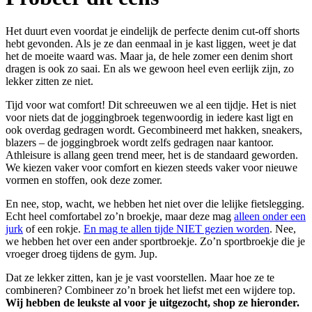
Het duurt even voordat je eindelijk de perfecte denim cut-off shorts
hebt gevonden. Als je ze dan eenmaal in je kast liggen, weet je dat
het de moeite waard was. Maar ja, de hele zomer een denim short
dragen is ook zo saai. En als we gewoon heel even eerlijk zijn, zo
lekker zitten ze niet.
Tijd voor wat comfort! Dit schreeuwen we al een tijdje. Het is niet
voor niets dat de joggingbroek tegenwoordig in iedere kast ligt en
ook overdag gedragen wordt. Gecombineerd met hakken, sneakers,
blazers – de joggingbroek wordt zelfs gedragen naar kantoor.
Athleisure is allang geen trend meer, het is de standaard geworden.
We kiezen vaker voor comfort en kiezen steeds vaker voor nieuwe
vormen en stoffen, ook deze zomer.
En nee, stop, wacht, we hebben het niet over die lelijke fietslegging.
Echt heel comfortabel zo’n broekje, maar deze mag
alleen onder een
jurk
of een rokje.
En mag te allen tijde NIET gezien worden
. Nee,
we hebben het over een ander sportbroekje. Zo’n sportbroekje die je
vroeger droeg tijdens de gym. Jup.
Dat ze lekker zitten, kan je je vast voorstellen. Maar hoe ze te
combineren? Combineer zo’n broek het liefst met een wijdere top.
Wij hebben de leukste al voor je uitgezocht, shop ze hieronder.