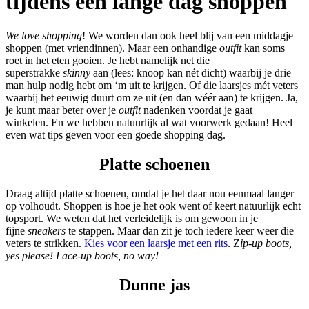
tijdens een lange dag shoppen
We love shopping
! We worden dan ook heel blij van een middagje
shoppen (met vriendinnen). Maar een onhandige
outfit
kan soms
roet in het eten gooien. Je hebt namelijk net die
superstrakke
skinny
aan (lees: knoop kan nét dicht) waarbij je drie
man hulp nodig hebt om ‘m uit te krijgen. Of die laarsjes mét veters
waarbij het eeuwig duurt om ze uit (en dan wéér aan) te krijgen. Ja,
je kunt maar beter over je
outfit
nadenken voordat je gaat
winkelen. En we hebben natuurlijk al wat voorwerk gedaan! Heel
even wat tips geven voor een goede shopping dag.
Platte schoenen
Draag altijd platte schoenen, omdat je het daar nou eenmaal langer
op volhoudt. Shoppen is hoe je het ook went of keert natuurlijk echt
topsport. We weten dat het verleidelijk is om gewoon in je
fijne
sneakers
te stappen. Maar dan zit je toch iedere keer weer die
veters te strikken.
Kies voor een laarsje met een rits
. Z
ip-up boots,
yes please! Lace-up boots, no way!
Dunne jas