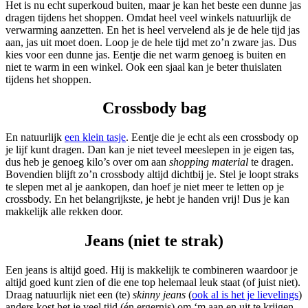
Het is nu echt superkoud buiten, maar je kan het beste een dunne jas
dragen tijdens het shoppen. Omdat heel veel winkels natuurlijk de
verwarming aanzetten. En het is heel vervelend als je de hele tijd jas
aan, jas uit moet doen. Loop je de hele tijd met zo’n zware jas. Dus
kies voor een dunne jas. Eentje die net warm genoeg is buiten en
niet te warm in een winkel. Ook een sjaal kan je beter thuislaten
tijdens het shoppen.
Crossbody bag
En natuurlijk
een klein tasje
. Eentje die je echt als een crossbody op
je lijf kunt dragen. Dan kan je niet teveel meeslepen in je eigen tas,
dus heb je genoeg kilo’s over om aan
shopping material
te dragen.
Bovendien blijft zo’n crossbody altijd dichtbij je. Stel je loopt straks
te slepen met al je aankopen, dan hoef je niet meer te letten op je
crossbody. En het belangrijkste, je hebt je handen vrij! Dus je kan
makkelijk alle rekken door.
Jeans (niet te strak)
Een jeans is altijd goed. Hij is makkelijk te combineren waardoor je
altijd goed kunt zien of die ene top helemaal leuk staat (of juist niet).
Draag natuurlijk niet een (te)
skinny jeans
(
ook al is het je lievelings
)
anders kost het je veel tijd (én ergernis) om ‘m aan en uit te krijgen.