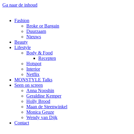
Ga naar de inhoud
Fashion
Broke or Bargain
Duurzaam
Nieuws
Beauty
Lifestyle
Body & Food
Recepten
Hotspot
Interior
Netflix
MONSTYLE Talks
Seen on screen
Anna Nooshin
Geraldine Kemper
Holly Brood
Maan de Steenwinkel
Monica Geuze
Wendy van Dijk
Contact