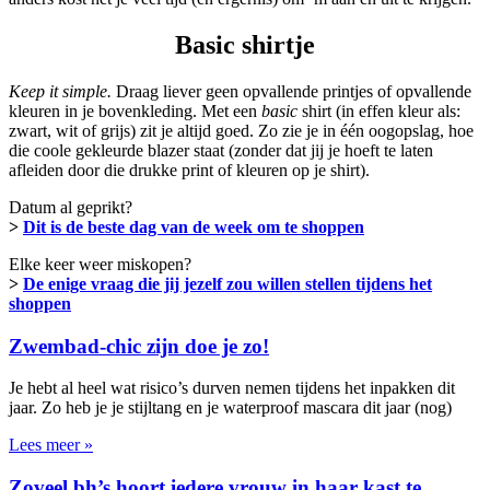
Basic shirtje
Keep it simple.
Draag liever geen opvallende printjes of opvallende
kleuren in je bovenkleding. Met een
basic
shirt (in effen kleur als:
zwart, wit of grijs) zit je altijd goed. Zo zie je in één oogopslag, hoe
die coole gekleurde blazer staat (zonder dat jij je hoeft te laten
afleiden door die drukke print of kleuren op je shirt).
Datum al geprikt?
>
Dit is de beste dag van de week om te shoppen
Elke keer weer miskopen?
>
De enige vraag die jij jezelf zou willen stellen tijdens het
shoppen
Zwembad-chic zijn doe je zo!
Je hebt al heel wat risico’s durven nemen tijdens het inpakken dit
jaar. Zo heb je je stijltang en je waterproof mascara dit jaar (nog)
Lees meer »
Zoveel bh’s hoort iedere vrouw in haar kast te