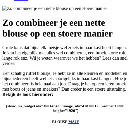
Zo combineer je een nette
blouse op een stoere manier
Grote kans dat bijna elk meisje wel zoiets in haar kast heeft hangen.
Je kan het eigenlijk met alles wel combineren, een broek, korte rok,
lange rok enz. Wil je weten waarover we het hebben? Lees dan snel
verder!
Een schattig ruffel blousje. Je hebt ze in alle kleuren en modellen en
bijna iedereen heeft wel iets soortgelijks in haar kast hangen. Hoe je
het combineert is helemaal aan jou. Draag je het op een leren broek
met boots of jeans en sneakers? Dan creëer je een stoere uitstraling.
Bekijk de look hieronder:
[show_ms_widget id=”36014546″ image_id=”41878612″ width=”1080″
height=”1920″]
BLOUSE
MAJE