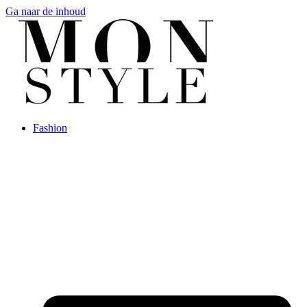
Ga naar de inhoud
Fashion