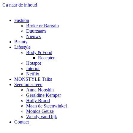
Ga naar de inhoud
Fashion
Broke or Bargain
Duurzaam
Nieuws
Beauty
Lifestyle
Body & Food
Recepten
Hotspot
Interior
Netflix
MONSTYLE Talks
Seen on screen
Anna Nooshin
Geraldine Kemper
Holly Brood
Maan de Steenwinkel
Monica Geuze
Wendy van Dijk
Contact