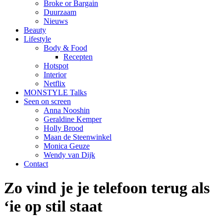
Broke or Bargain
Duurzaam
Nieuws
Beauty
Lifestyle
Body & Food
Recepten
Hotspot
Interior
Netflix
MONSTYLE Talks
Seen on screen
Anna Nooshin
Geraldine Kemper
Holly Brood
Maan de Steenwinkel
Monica Geuze
Wendy van Dijk
Contact
Zo vind je je telefoon terug als
‘ie op stil staat