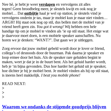
Nee hè, je hebt je weer
verslapen
en vervolgens zit alles
tegen! Geen broodbeleg meer, je sleutels kwijt en ook nog je
mobiel… Dat
ontbijtje
haal je wel op station, je sleutels vind je
vervolgens onderin je tas, maar je mobiel kun je maar niet vinden…
ARGH! Hij staat ook nog op stil, dus bellen met de mobiel van je
vriend heeft geen zin.
You got it wrong!
Wij hebben een hele
handige tip om je mobiel te vinden als ‘ie op stil staat. Het enige wat
je daarvoor moet doen, is een mobiele speaker aanschaffen. Nu
horen we je denken: “WANT?”. Dat gaan we je uitleggen.
Zorg ervoor dat jouw mobiel gebeld wordt door je lover or friend,
collega’s of desnoods door de buurman. Pak daarna je speaker en
loop ermee door het huis. Als de speaker rare geluiden begint te
maken, weet je dat je in de buurt bent. Als het geluid harder wordt,
heb je ‘m bijna gevonden. Dus hoe harder het geluid uit je speaker,
hoe dichter je bij je mobiel bent. Je mobiel vinden als hij op stil staat,
is ineens heel makkelijk.
I beat you mobile phone!
READ NEXT:
>
>
>
Waarom we ondanks de stijgende goudprijs blijven