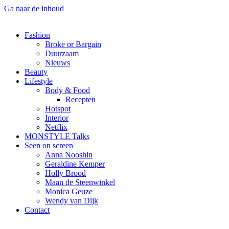
Ga naar de inhoud
Fashion
Broke or Bargain
Duurzaam
Nieuws
Beauty
Lifestyle
Body & Food
Recepten
Hotspot
Interior
Netflix
MONSTYLE Talks
Seen on screen
Anna Nooshin
Geraldine Kemper
Holly Brood
Maan de Steenwinkel
Monica Geuze
Wendy van Dijk
Contact