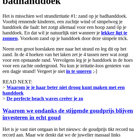
badhanddoek
Het is misschien wel strandirritatie #1: zand op je badhanddoek.
Voorbij rennende kinderen, een zuchtje wind of simpelweg je
handdoek die faalt: het zorgt allemaal voor een hoop zand óp je
handdoek. En dat wil je natuurlijk niet wanneer je
lekker ligt te
zonnen
. Voorkom zand op je handdoek door deze simpele trick.
Neem een groot hoeslaken mee naar het strand en leg dit op het
zand. In de 4 hoeken van het laken zet je 4 tassen neer wat zorgt
voor een opstaande rand. Vervolgens leg je je handdoek in de hoes
voor een zachte ondergrond. Nu kun je irritatie-loos genieten van
een dagje strand! Vergeet je niet
in te smeren
;-]
READ NEXT:
>
Waarom je je haar beter niet droog kunt maken met een
handdoek
>
De perfecte beach waves creëer je zo
Waarom we ondanks de stijgende goudprijs blijven
investeren in echt goud
Het is je vast niet ontgaan in het nieuws: de goudprijs tikt record na
record aan. Maar wie denkt dat we de juwelier massaal links