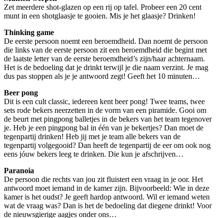
Zet meerdere shot-glazen op een rij op tafel. Probeer een 20 cent
munt in een shotglaasje te gooien. Mis je het glaasje? Drinken!
Thinking game
De eerste persoon noemt een beroemdheid. Dan noemt de persoon
die links van de eerste persoon zit een beroemdheid die begint met
de laatste letter van de eerste beroemdheid’s zijn/haar achternaam.
Het is de bedoeling dat je drinkt terwijl je die naam verzint. Je mag
dus pas stoppen als je je antwoord zegt! Geeft het 10 minuten…
Beer pong
Dit is een cult classic, iedereen kent beer pong! Twee teams, twee
sets rode bekers neerzetten in de vorm van een piramide. Gooi om
de beurt met pingpong balletjes in de bekers van het team tegenover
je. Heb je een pingpong bal in één van je bekertjes? Dan moet de
tegenpartij drinken! Heb jij met je team alle bekers van de
tegenpartij volgegooid? Dan heeft de tegenpartij de eer om ook nog
eens jóuw bekers leeg te drinken. Die kun je afschrijven…
Paranoia
De persoon die rechts van jou zit fluistert een vraag in je oor. Het
antwoord moet iemand in de kamer zijn. Bijvoorbeeld: Wie in deze
kamer is het oudst? Je geeft hardop antwoord. Wil er iemand weten
wat de vraag was? Dan is het de bedoeling dat diegene drinkt! Voor
de nieuwsgierige aagjes onder ons…