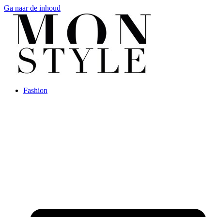
Ga naar de inhoud
Fashion