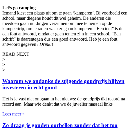
Let’s go camping
Iemand kiest een plaats uit om te gaan ‘kamperen’. Bijvoorbeeld een
school, maar diegene houdt dit wel geheim. De anderen die
meedoen gaan nu dingen verzinnen om mee te nemen op de
kampeertrip, om te raden waar ze gaan kamperen. “Een tent” is dus
een fout antwoord, omdat er geen tenten zijn in een school. “Een
schrift” is daarentegen dus een goed antwoord. Heb je een fout
antwoord gegeven?
Drink!!
READ NEXT
>
>
>
Waarom we ondanks de stijgende goudprijs blijven
investeren in echt goud
Het is je vast niet ontgaan in het nieuws: de goudprijs tikt record na
record aan. Maar wie denkt dat we de juwelier massaal links
Lees meer »
Zo draag je gouden oorbellen zonder dat het too