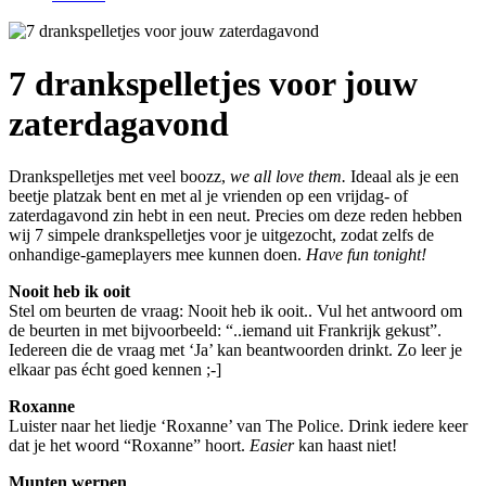
7 drankspelletjes voor jouw
zaterdagavond
Drankspelletjes met veel boozz,
we all love them.
Ideaal als je een
beetje platzak bent en met al je vrienden op een vrijdag- of
zaterdagavond zin hebt in een neut. Precies om deze reden hebben
wij 7 simpele drankspelletjes voor je uitgezocht, zodat zelfs de
onhandige-gameplayers mee kunnen doen.
Have fun tonight!
Nooit heb ik ooit
Stel om beurten de vraag: Nooit heb ik ooit.. Vul het antwoord om
de beurten in met bijvoorbeeld: “..iemand uit Frankrijk gekust”.
Iedereen die de vraag met ‘Ja’ kan beantwoorden drinkt. Zo leer je
elkaar pas écht goed kennen ;-]
Roxanne
Luister naar het liedje ‘Roxanne’ van The Police. Drink iedere keer
dat je het woord “Roxanne” hoort.
Easier
kan haast niet!
Munten werpen