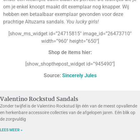
om je enkel knoopt maakt dit exemplaar nog knapper. Wij
hebben een betaalbaar exemplaar gevonden voor deze
prachtige Altuzarra sandals.
You lucky girls!
[show_ms_widget id=”24715815″ image_id=”26473710″
width=”960″ height=”650″]
Shop de items hier:
[show_shopthepost_widget id=”945490″]
Source:
Sincerely Jules
Valentino Rockstud Sandals
Zonder twijfel is de Valentino Rockstud lijn één van de meest opvallende
en herkenbare accessoire collecties van de afgelopen jaren. Eén blik op
de zorgvuldig
LEES MEER »