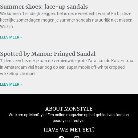
Summer shoes: lace-up sandals
We kunnen ’t eindelijk zeggen: het is deze week écht warm! En bij deze
heerlijke zomerdagen mogen je summer sandals natuurlijk niet missen.
Wij zijn
LEES MEER »
Spotted by Manon: Fringed Sandal
Tijdens een bezoekje aan de vernieuwde grote Zara aan de Kalverstraat
in Amsterdam viel haar oog op een super mooie off-white cropped
wikkeltop. Je moet
LEES MEER »
ABOUT MONSTYLE
Welkom op MonStyle! Een online magazine op het gebied van fashion,
beauty en lifestyle.
HAVE WE MET YET?