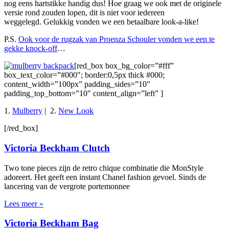
nog eens hartstikke handig dus! Hoe graag we ook met de originele
versie rond zouden lopen, dit is niet voor iedereen
weggelegd. Gelukkig vonden we een betaalbare look-a-like!
P.S.
Ook voor de rugzak van Proenza Schouler vonden we een te
gekke knock-off
…
[red_box box_bg_color=”#fff”
box_text_color=”#000″; border:0,5px thick #000;
content_width=”100px” padding_sides=”10″
padding_top_bottom=”10″ content_align=”left” ]
1.
Mulberry
| 2.
New Look
[/red_box]
Victoria Beckham Clutch
Two tone pieces zijn de retro chique combinatie die MonStyle
adoreert. Het geeft een instant Chanel fashion gevoel. Sinds de
lancering van de vergrote portemonnee
Lees meer »
Victoria Beckham Bag