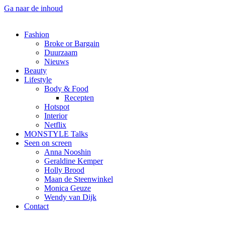
Ga naar de inhoud
Fashion
Broke or Bargain
Duurzaam
Nieuws
Beauty
Lifestyle
Body & Food
Recepten
Hotspot
Interior
Netflix
MONSTYLE Talks
Seen on screen
Anna Nooshin
Geraldine Kemper
Holly Brood
Maan de Steenwinkel
Monica Geuze
Wendy van Dijk
Contact