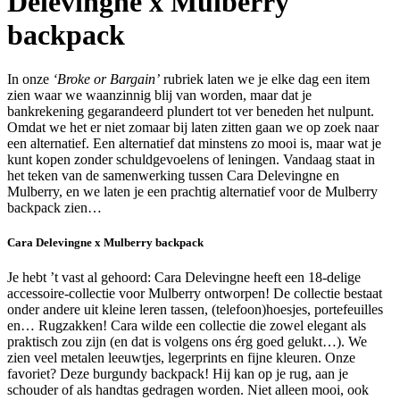
Delevingne x Mulberry
backpack
In onze
‘Broke or Bargain’
rubriek laten we je elke dag een item
zien waar we waanzinnig blij van worden, maar dat je
bankrekening gegarandeerd plundert tot ver beneden het nulpunt.
Omdat we het er niet zomaar bij laten zitten gaan we op zoek naar
een alternatief. Een alternatief dat minstens zo mooi is, maar wat je
kunt kopen zonder schuldgevoelens of leningen. Vandaag staat in
het teken van de samenwerking tussen Cara Delevingne en
Mulberry, en we laten je een prachtig alternatief voor de Mulberry
backpack zien…
Cara Delevingne x Mulberry backpack
Je hebt ’t vast al gehoord: Cara Delevingne heeft een 18-delige
accessoire-collectie voor Mulberry ontworpen! De collectie bestaat
onder andere uit kleine leren tassen, (telefoon)hoesjes, portefeuilles
en… Rugzakken! Cara wilde een collectie die zowel elegant als
praktisch zou zijn (en dat is volgens ons érg goed gelukt…). We
zien veel metalen leeuwtjes, legerprints en fijne kleuren. Onze
favoriet? Deze burgundy backpack! Hij kan op je rug, aan je
schouder of als handtas gedragen worden. Niet alleen mooi, ook