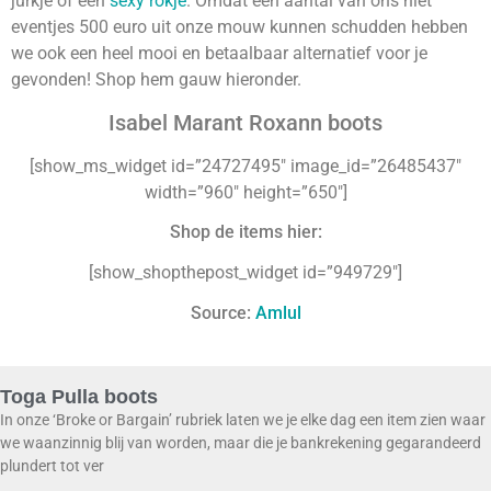
jurkje of een
sexy rokje
. Omdat een aantal van ons niet
eventjes 500 euro uit onze mouw kunnen schudden hebben
we ook een heel mooi en betaalbaar alternatief voor je
gevonden! Shop hem gauw hieronder.
Isabel Marant Roxann boots
[show_ms_widget id=”24727495″ image_id=”26485437″
width=”960″ height=”650″]
Shop de items hier:
[show_shopthepost_widget id=”949729″]
Source:
Amlul
Toga Pulla boots
In onze ‘Broke or Bargain’ rubriek laten we je elke dag een item zien waar
we waanzinnig blij van worden, maar die je bankrekening gegarandeerd
plundert tot ver