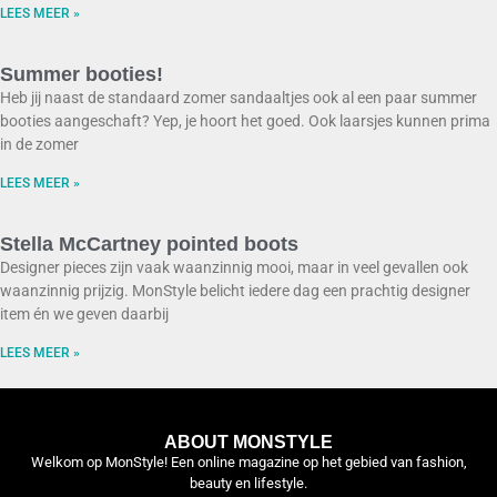
LEES MEER »
Summer booties!
Heb jij naast de standaard zomer sandaaltjes ook al een paar summer
booties aangeschaft? Yep, je hoort het goed. Ook laarsjes kunnen prima
in de zomer
LEES MEER »
Stella McCartney pointed boots
Designer pieces zijn vaak waanzinnig mooi, maar in veel gevallen ook
waanzinnig prijzig. MonStyle belicht iedere dag een prachtig designer
item én we geven daarbij
LEES MEER »
ABOUT MONSTYLE
Welkom op MonStyle! Een online magazine op het gebied van fashion,
beauty en lifestyle.