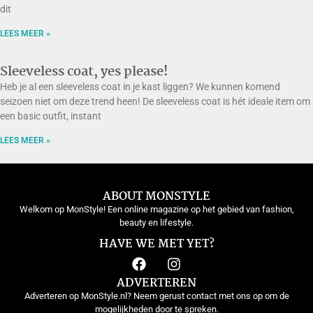
dit
LEES MEER »
Sleeveless coat, yes please!
Heb je al een sleeveless coat in je kast liggen? We kunnen komend
seizoen niet om deze trend heen! De sleeveless coat is hét ideale item om
een basic outfit, instant
LEES MEER »
ABOUT MONSTYLE
Welkom op MonStyle! Een online magazine op het gebied van fashion,
beauty en lifestyle.
HAVE WE MET YET?
ADVERTEREN
Adverteren op MonStyle.nl? Neem gerust contact met ons op om de
mogelijkheden door te spreken.