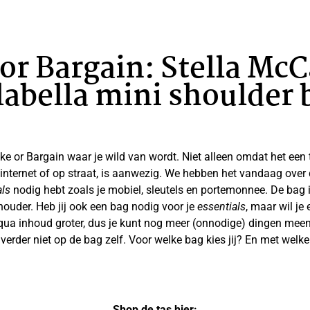
or Bargain: Stella Mc
labella mini shoulder 
oke or Bargain waar je wild van wordt. Niet alleen omdat het een 
p internet of op straat, is aanwezig. We hebben het vandaag over
als
nodig hebt zoals je mobiel, sleutels en portemonnee. De bag
ouder. Heb jij ook een bag nodig voor je
essentials
, maar wil je
 qua inhoud groter, dus je kunt nog meer (onnodige) dingen me
t verder niet op de bag zelf. Voor welke bag kies jij? En met wel
Shop de tas hier: