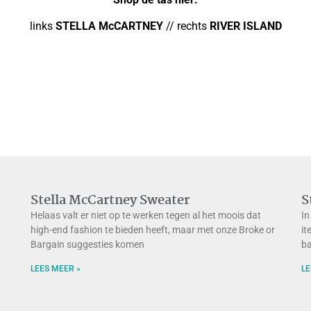
links
STELLA
McCARTNEY
// rechts
RIVER
ISLAND
Stella McCartney Sweater
S
d
Helaas valt er niet op te werken tegen al het moois dat
In
high-end fashion te bieden heeft, maar met onze Broke or
it
Bargain suggesties komen
ba
LEES MEER »
LE