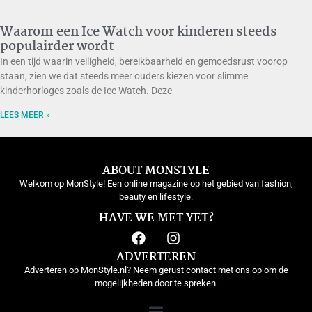
Waarom een Ice Watch voor kinderen steeds
populairder wordt
In een tijd waarin veiligheid, bereikbaarheid en gemoedsrust voorop
staan, zien we dat steeds meer ouders kiezen voor slimme
kinderhorloges zoals de Ice Watch. Deze
LEES MEER »
ABOUT MONSTYLE
Welkom op MonStyle! Een online magazine op het gebied van fashion,
beauty en lifestyle.
HAVE WE MET YET?
ADVERTEREN
Adverteren op MonStyle.nl? Neem gerust contact met ons op om de
mogelijkheden door te spreken.