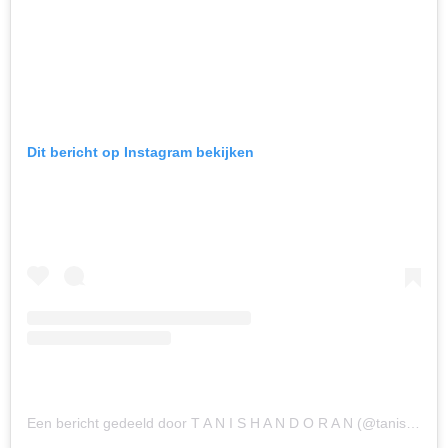
Dit bericht op Instagram bekijken
Een bericht gedeeld door T A N I S H A N D O R A N (@tanishadoran)