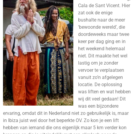
Cala de Sant Vicent. Hier
zat ook de enige
bushalte naar de meer
‘bewoonde wereld’, die
doordeweeks maar twee
keer per dag ging en in
het weekend helemaal
niet. Dit maakte het wel
lastig om je zonder
vervoer te verplaatsen
vanuit zo’n afgelegen
locatie. De oplossing
was liften en wat hebben
wij dit veel gedaan! Dit
was een bijzondere
ervaring, omdat dit in Nederland niet zo gebruikelijk is, maar
in Ibiza juist wel door het beperkte OV. Zo kon je een lift
hebben van iemand die ons eigenlijk maar 5 km verder kon