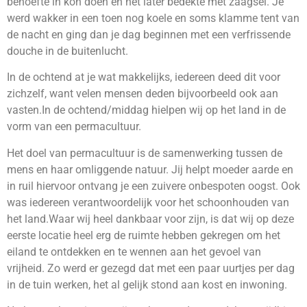
behoefte in kon doen en het later bedekte met zaagsel. Je
werd wakker in een toen nog koele en soms klamme tent van
de nacht en ging dan je dag beginnen met een verfrissende
douche in de buitenlucht.
In de ochtend at je wat makkelijks, iedereen deed dit voor
zichzelf, want velen mensen deden bijvoorbeeld ook aan
vasten.In de ochtend/middag hielpen wij op het land in de
vorm van een permacultuur.
Het doel van permacultuur is de samenwerking tussen de
mens en haar omliggende natuur. Jij helpt moeder aarde en
in ruil hiervoor ontvang je een zuivere onbespoten oogst. Ook
was iedereen verantwoordelijk voor het schoonhouden van
het land.Waar wij heel dankbaar voor zijn, is dat wij op deze
eerste locatie heel erg de ruimte hebben gekregen om het
eiland te ontdekken en te wennen aan het gevoel van
vrijheid. Zo werd er gezegd dat met een paar uurtjes per dag
in de tuin werken, het al gelijk stond aan kost en inwoning.