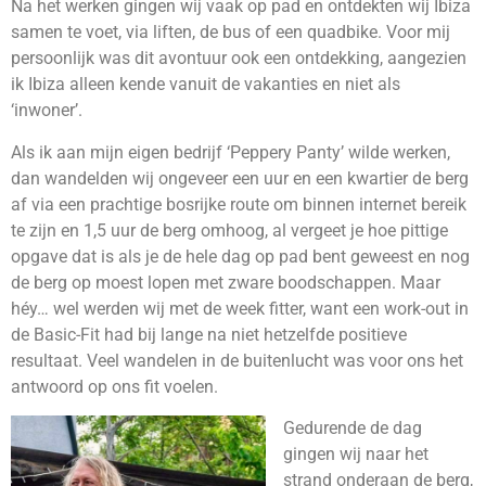
Na het werken gingen wij vaak op pad en ontdekten wij Ibiza
samen te voet, via liften, de bus of een quadbike. Voor mij
persoonlijk was dit avontuur ook een ontdekking, aangezien
ik Ibiza alleen kende vanuit de vakanties en niet als
‘inwoner’.
Als ik aan mijn eigen bedrijf ‘Peppery Panty’ wilde werken,
dan wandelden wij ongeveer een uur en een kwartier de berg
af via een prachtige bosrijke route om binnen internet bereik
te zijn en 1,5 uur de berg omhoog, al vergeet je hoe pittige
opgave dat is als je de hele dag op pad bent geweest en nog
de berg op moest lopen met zware boodschappen. Maar
héy… wel werden wij met de week fitter, want een work-out in
de Basic-Fit had bij lange na niet hetzelfde positieve
resultaat. Veel wandelen in de buitenlucht was voor ons het
antwoord op ons fit voelen.
Gedurende de dag
gingen wij naar het
strand onderaan de berg,