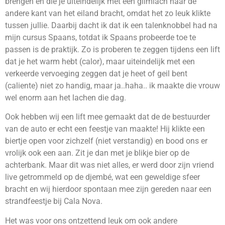
brengen en die je uiteindelijk met een glimlach naar de
andere kant van het eiland bracht, omdat het zo leuk klikte
tussen jullie. Daarbij dacht ik dat ik een talenknobbel had na
mijn cursus Spaans, totdat ik Spaans probeerde toe te
passen is de praktijk. Zo is proberen te zeggen tijdens een lift
dat je het warm hebt (calor), maar uiteindelijk met een
verkeerde vervoeging zeggen dat je heet of geil bent
(caliente) niet zo handig, maar ja..haha.. ik maakte die vrouw
wel enorm aan het lachen die dag.
Ook hebben wij een lift mee gemaakt dat de de bestuurder
van de auto er echt een feestje van maakte! Hij klikte een
biertje open voor zichzelf (niet verstandig) en bood ons er
vrolijk ook een aan. Zit je dan met je blikje bier op de
achterbank. Maar dit was niet alles, er werd door zijn vriend
live getrommeld op de djembé, wat een geweldige sfeer
bracht en wij hierdoor spontaan mee zijn gereden naar een
strandfeestje bij Cala Nova.
Het was voor ons ontzettend leuk om ook andere