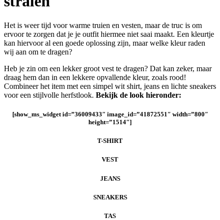
stralen
Het is weer tijd voor warme truien en vesten, maar de truc is om
ervoor te zorgen dat je je outfit hiermee niet saai maakt. Een kleurtje
kan hiervoor al een goede oplossing zijn, maar welke kleur raden
wij aan om te dragen?
Heb je zin om een lekker groot vest te dragen? Dat kan zeker, maar
draag hem dan in een lekkere opvallende kleur, zoals rood!
Combineer het item met een simpel wit shirt, jeans en lichte sneakers
voor een stijlvolle herfstlook.
Bekijk de look hieronder:
[show_ms_widget id=”36009433″ image_id=”41872551″ width=”800″
height=”1514″]
T-SHIRT
VEST
JEANS
SNEAKERS
TAS