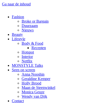
Ga naar de inhoud
Fashion
Broke or Bargain
Duurzaam
Nieuws
Beauty
Lifestyle
Body & Food
Recepten
Hotspot
Interior
Netflix
MONSTYLE Talks
Seen on screen
Anna Nooshin
Geraldine Kemper
Holly Brood
Maan de Steenwinkel
Monica Geuze
Wendy van Dijk
Contact