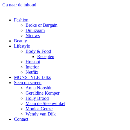
Ga naar de inhoud
Fashion
Broke or Bargain
Duurzaam
Nieuws
Beauty
Lifestyle
Body & Food
Recepten
Hotspot
Interior
Netflix
MONSTYLE Talks
Seen on screen
Anna Nooshin
Geraldine Kemper
Holly Brood
Maan de Steenwinkel
Monica Geuze
Wendy van Dijk
Contact