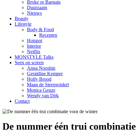
Broke or Bargain
Duurzaam
Nieuws
Beauty
Lifestyle
Body & Food
Recepten
Hotspot
Interior
Netflix
MONSTYLE Talks
Seen on screen
Anna Nooshin
Geraldine Kemper
Holly Brood
Maan de Steenwinkel
Monica Geuze
Wendy van Dijk
Contact
De nummer één trui combinatie 