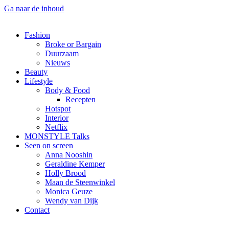
Ga naar de inhoud
Fashion
Broke or Bargain
Duurzaam
Nieuws
Beauty
Lifestyle
Body & Food
Recepten
Hotspot
Interior
Netflix
MONSTYLE Talks
Seen on screen
Anna Nooshin
Geraldine Kemper
Holly Brood
Maan de Steenwinkel
Monica Geuze
Wendy van Dijk
Contact